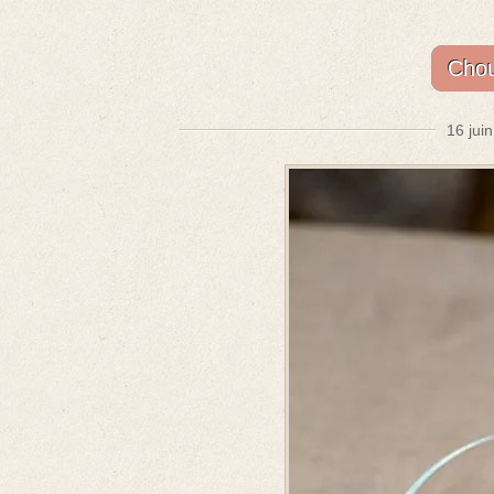
Chou
16 jui