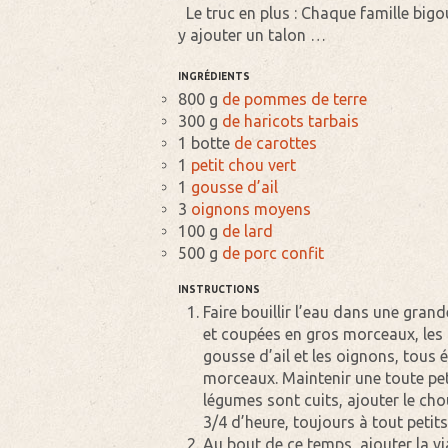
Le truc en plus : Chaque famille big
y ajouter un talon …
INGRÉDIENTS
800 g
de pommes de terre
300 g
de haricots tarbais
1 botte
de carottes
1
petit chou vert
1
gousse d’ail
3
oignons moyens
100 g
de lard
500 g
de porc confit
INSTRUCTIONS
Faire bouillir l’eau dans une gra
et coupées en gros morceaux, les h
gousse d’ail et les oignons, tous é
morceaux. Maintenir une toute pet
légumes sont cuits, ajouter le cho
3/4 d’heure, toujours à tout petits
Au bout de ce temps, ajouter la via