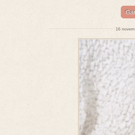
Gar
16 novemb