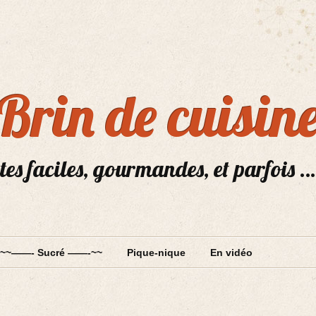
Brin de cuisin
tes faciles, gourmandes, et parfois …
~~——- Sucré ——-~~
Pique-nique
En vidéo