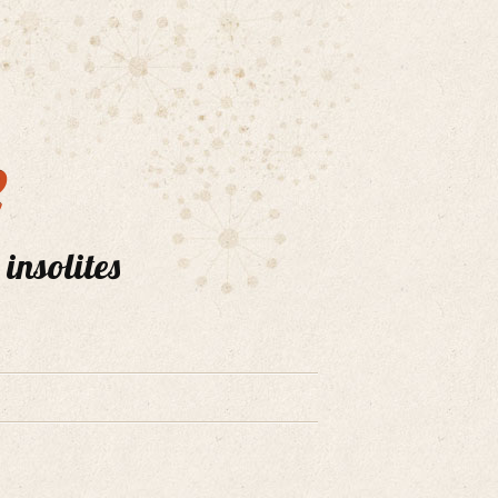
e
 insolites