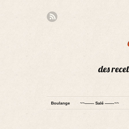
des recet
Boulange
~~——- Salé ——-~~