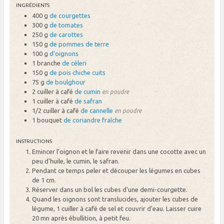
INGRÉDIENTS
400 g
de courgettes
300 g
de tomates
250 g
de carottes
150 g
de pommes de terre
100 g
d'oignons
1 branche
de céleri
150 g
de pois chiche cuits
75 g
de boulghour
2 cuiller à café
de cumin
en poudre
1 cuiller à café
de safran
1/2 cuiller à café
de cannelle
en poudre
1 bouquet
de coriandre fraîche
INSTRUCTIONS
Emincer l'oignon et le faire revenir dans une cocotte avec un
peu d'huile, le cumin, le safran.
Pendant ce temps peler et découper les légumes en cubes
de 1 cm.
Réserver dans un bol les cubes d'une demi-courgette.
Quand les oignons sont translucides, ajouter les cubes de
légume, 1 cuiller à café de sel et couvrir d'eau. Laisser cuire
20 mn après ébullition, à petit feu.