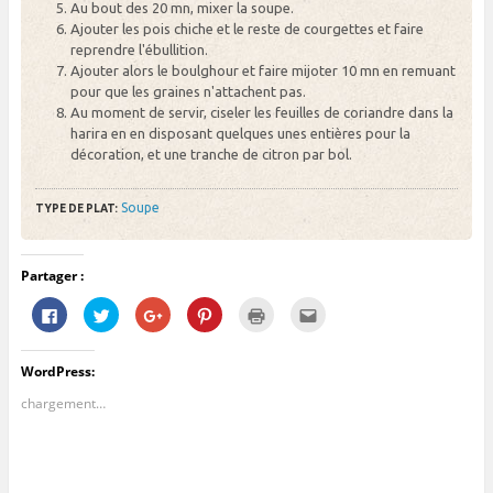
Au bout des 20 mn, mixer la soupe.
Ajouter les pois chiche et le reste de courgettes et faire
reprendre l'ébullition.
Ajouter alors le boulghour et faire mijoter 10 mn en remuant
pour que les graines n'attachent pas.
Au moment de servir, ciseler les feuilles de coriandre dans la
harira en en disposant quelques unes entières pour la
décoration, et une tranche de citron par bol.
Soupe
TYPE DE PLAT:
Partager :
C
C
C
C
C
C
l
l
l
l
l
l
i
i
i
i
i
i
q
q
q
q
q
q
u
u
u
u
u
u
WordPress:
e
e
e
e
e
e
z
z
z
z
r
z
p
p
p
p
p
p
chargement…
o
o
o
o
o
o
u
u
u
u
u
u
r
r
r
r
r
r
p
p
p
p
i
e
a
a
a
a
m
n
r
r
r
r
p
v