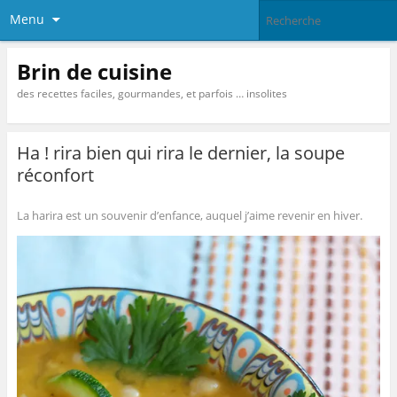
Menu
Brin de cuisine
des recettes faciles, gourmandes, et parfois … insolites
Ha ! rira bien qui rira le dernier, la soupe
réconfort
La harira est un souvenir d’enfance, auquel j’aime revenir en hiver.