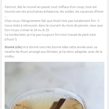
b
t
l
e
a
l
o
e
e
r
n
à
Partout, dès le nouvel an passé, tout s’efface d’un coup, tout est
o
r
+
e
s
u
k
(
(
s
u
n
tourné vers les prochaines échéances, les soldes, les vacances d’hiver
(
o
o
t
n
a
o
u
u
(
e
m
…
u
v
v
o
n
i
Chez nous, l’éloignement fait que Noël n’est pas totalement fini : il
v
r
r
u
o
(
r
e
e
v
u
o
nous reste à retrouver, dans le courant du mois de janvier, ceux que
e
d
d
r
v
u
l’on n’a pu croiser le 24 ou le 25.
d
a
a
e
e
v
a
n
n
d
l
r
Ca tombe bien, je n’ai pas toujours fini mon travail de petit lutin
n
s
s
a
l
e
s
u
u
n
e
d
(chuut !).
u
n
n
s
f
a
n
e
e
u
e
n
Dumè (clic)
m’a donné une très bonne idée cette année avec sa
e
n
n
n
n
s
n
o
o
e
ê
u
recette de rhum arrangé aux litchees. Je l’ai donc adaptée, avec de la
o
u
u
n
t
n
vodka.
u
v
v
o
r
e
v
e
e
u
e
n
e
l
l
v
)
o
l
l
l
e
u
l
e
e
l
v
e
f
f
l
e
f
e
e
e
l
e
n
n
f
l
n
ê
ê
e
e
ê
t
t
n
f
t
r
r
ê
e
r
e
e
t
n
e
)
)
r
ê
)
e
t
)
r
e
)