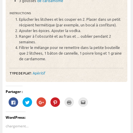
3 gousses
de cardamome
INSTRUCTIONS
Eplucher les litchees et les couper en 2. Placer dans un petit
récipient hermétique (par exemple, un bocal à confiture).
Ajouter les épices. Ajouter la vodka.
Ranger à l'obscurité et au frais et ... oublier pendant 2
semaines.
Filtrer le mélange pour ne remettre dans la petite bouteille
que 2 litchees, 1 bâton de cannelle, 1 poivre long et 1 graine
de cardamome.
Apéritif
TYPE DE PLAT:
Partager :
C
C
C
C
C
C
l
l
l
l
l
l
i
i
i
i
i
i
q
q
q
q
q
q
u
u
u
u
u
u
WordPress:
e
e
e
e
e
e
z
z
z
z
r
z
p
p
p
p
p
p
chargement…
o
o
o
o
o
o