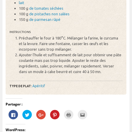
lait
100 g
de tomates séchées
100 g
de pistaches non salées
150 g
de parmesan râpé
INSTRUCTIONS
Préchauffer le four à 180°C. Mélanger la farine, le curcuma
et la levure. Faire une fontaine, casser les œufs et les
incorporer sans trop mélanger.
Ajouter l'huile et suffisamment de lait pour obtenir une pâte
coulante mais pas trop liquide. Ajouter le reste des
ingrédients, saler, poivrer, mélanger rapidement. Verser
dans un moule à cake beurré et cuire 40 à 50 mn.
Apéritif
TYPE DE PLAT:
Partager :
C
C
C
C
C
C
l
l
l
l
l
l
i
i
i
i
i
i
q
q
q
q
q
q
u
u
u
u
u
u
WordPress:
e
e
e
e
e
e