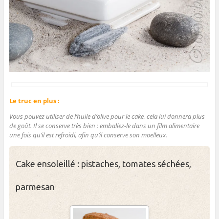
e
l
l
v
)
o
l
l
l
e
u
l
e
e
l
v
e
f
f
l
e
f
e
e
e
l
e
n
n
f
l
n
ê
ê
e
e
ê
t
t
n
f
t
r
r
ê
e
r
e
e
t
n
e
)
)
r
ê
)
e
t
)
r
e
)
Le truc en plus :
Vous pouvez utiliser de l’huile d’olive pour le cake, cela lui donnera plus
de goût. Il se conserve très bien : emballez-le dans un film alimentaire
une fois qu’il est refroidi, afin qu’il conserve son moelleux.
Cake ensoleillé : pistaches, tomates séchées,
parmesan