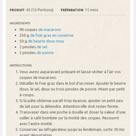
45 (10 Portions)
15 mins
PRODUIT:
PRÉPARATION:
INGRÉDIENTS
90 coques
de macarons
250 g
de foie gras en conserve
50 g
de beurre doux mou
2 pincées
de sel
2 pincées
de poivre
INSTRUCTIONS
Vous aurez auparavant préparé et laissé sécher à l'air vos
coques de macarons.
Détailler le foie gras dans le bol d'un mixer. Ajouter le beurre
doux, le sel, deux ou trois pincées de poivre. Mixer par petit
à-coups.
Si la pâte obtenue paraît trop épaisse, ajouter un petit peu
de lait pour la détendre. Attention elle doit rester ferme.
Transvaser dans une poche à douille et doser la valeur d'une
cuiller à café bombée sur la moitié des coques. Recouvrir
avec l'autre moitié.
Conserver au réfrigérateur jusqu'au lendemain, sortir 30 mn
avant dégustation.