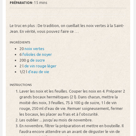
15 mins
PRÉPARATION:
Le truc en plus : De tradition, on cueillait les noix vertes à la Saint-
Jean. En vérité, vous pouvez faire ce …
INGRÉDIENTS
20
noix vertes
6
folioles de noyer
200 g
de sucre
2 l
de vin rouge léger
1/2 l
d'eau de vie
INSTRUCTIONS
Laver les noix et les feuilles. Couper les noix en 4. Préparer 2
grands bocaux hermétiques (2 l). Dans chacun, mettre la
moitié des noix, 3 feuilles, 75 à 100 g de sucre, 1 l de vin
rouge, 250 ml d'eau de vie. Remuer soigneusement, fermer
les bocaux, les placer au frais et à l'obscurité.
Les oublier ... jusqu'au mois de novembre.
En novembre, filtrer la préparation et mettre en bouteille. Il
faudra encore attendre un an avant de déguster le vin de