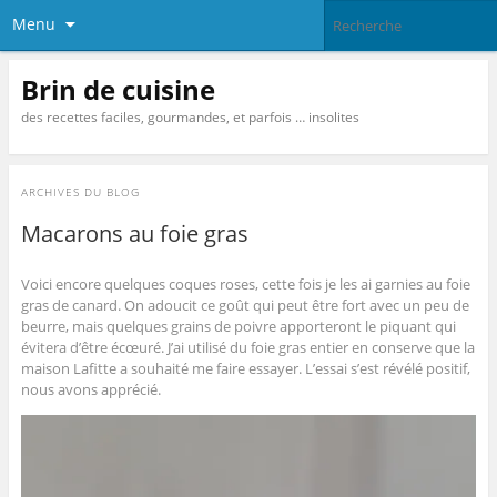
Menu
Brin de cuisine
des recettes faciles, gourmandes, et parfois … insolites
ARCHIVES DU BLOG
Macarons au foie gras
Voici encore quelques coques roses, cette fois je les ai garnies au
foie
gras de canard
. On adoucit ce goût qui peut être fort avec un peu de
beurre, mais quelques grains de poivre apporteront le piquant qui
évitera d’être écœuré. J’ai utilisé du
foie gras entier en conserve
que la
maison Lafitte a souhaité me faire essayer. L’essai s’est révélé positif,
nous avons apprécié.