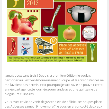
l
l
l
e
u
l
e
e
l
v
e
f
f
l
e
f
e
e
e
l
e
n
n
f
l
n
ê
ê
e
e
ê
t
t
n
f
t
r
r
ê
e
r
e
e
t
n
e
)
)
r
ê
)
e
t
)
r
e
)
Jamais deux sans trois ! Depuis la première édition je voulais
participer au Festival Amoureusement Soupe, et les circonstances ne
me l’avaient pas permis, c’est pourquoi je suis ravie de pouvoir cette
année partager cette journée gourmande avec une quinzaine de
blogueurs culinaires.
Vous avez envie de venir déguster plein de délicieuses soupes place
des Abbesses samedi 9 novembre ? Je vous en ai concocté deux aux