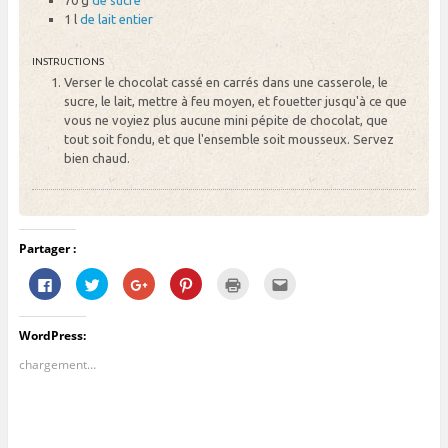
1 l
de lait entier
INSTRUCTIONS
Verser le chocolat cassé en carrés dans une casserole, le
sucre, le lait, mettre à feu moyen, et fouetter jusqu'à ce que
vous ne voyiez plus aucune mini pépite de chocolat, que
tout soit fondu, et que l'ensemble soit mousseux. Servez
bien chaud.
Partager :
C
C
C
C
C
C
l
l
l
l
l
l
i
i
i
i
i
i
q
q
q
q
q
q
u
u
u
u
u
u
WordPress:
e
e
e
e
e
e
z
z
z
z
r
z
p
p
p
p
p
p
chargement…
o
o
o
o
o
o
u
u
u
u
u
u
r
r
r
r
r
r
p
p
p
p
i
e
a
a
a
a
m
n
r
r
r
r
p
v