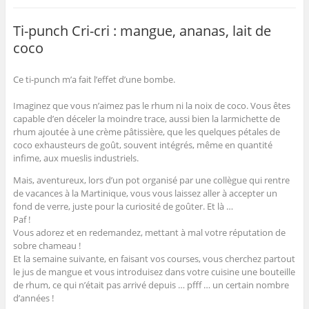
g
g
g
g
m
e
e
e
e
e
e
r
r
r
r
r
r
p
Ti-punch Cri-cri : mangue, ananas, lait de
s
s
s
s
(
a
u
u
u
u
o
r
coco
r
r
r
r
u
e
F
T
G
P
v
-
a
w
o
i
r
m
c
i
o
n
e
a
e
t
g
t
d
i
Ce ti-punch m’a fait l’effet d’une bombe.
b
t
l
e
a
l
o
e
e
r
n
à
o
r
+
e
s
u
Imaginez que vous n’aimez pas le rhum ni la noix de coco. Vous êtes
k
(
(
s
u
n
capable d’en déceler la moindre trace, aussi bien la larmichette de
(
o
o
t
n
a
o
u
u
(
e
m
rhum ajoutée à une crème pâtissière, que les quelques pétales de
u
v
v
o
n
i
coco exhausteurs de goût, souvent intégrés, même en quantité
v
r
r
u
o
(
r
e
e
v
u
o
infime, aux mueslis industriels.
e
d
d
r
v
u
d
a
a
e
e
v
a
n
n
d
l
r
Mais, aventureux, lors d’un pot organisé par une collègue qui rentre
n
s
s
a
l
e
de vacances à la Martinique, vous vous laissez aller à accepter un
s
u
u
n
e
d
u
n
n
s
f
a
fond de verre, juste pour la curiosité de goûter.
Et là …
n
e
e
u
e
n
Paf !
e
n
n
n
n
s
n
o
o
e
ê
u
Vous adorez et en redemandez, mettant à mal votre réputation de
o
u
u
n
t
n
u
v
v
o
r
e
sobre chameau !
v
e
e
u
e
n
Et la semaine suivante, en faisant vos courses, vous cherchez partout
e
l
l
v
)
o
l
l
l
e
u
le jus de mangue et vous introduisez dans votre cuisine une bouteille
l
e
e
l
v
de rhum, ce qui n’était pas arrivé depuis … pfff … un certain nombre
e
f
f
l
e
f
e
e
e
l
d’années !
e
n
n
f
l