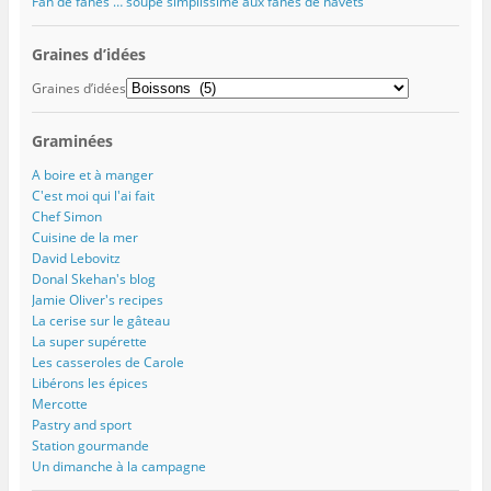
Fan de fanes … soupe simplissime aux fanes de navets
e
n
n
f
l
n
ê
ê
e
e
ê
t
t
n
f
t
r
r
ê
e
Graines d’idées
r
e
e
t
n
e
)
)
r
ê
Graines d’idées
)
e
t
)
r
e
)
Graminées
A boire et à manger
C'est moi qui l'ai fait
Chef Simon
Cuisine de la mer
David Lebovitz
Donal Skehan's blog
Jamie Oliver's recipes
La cerise sur le gâteau
La super supérette
Les casseroles de Carole
Libérons les épices
Mercotte
Pastry and sport
Station gourmande
Un dimanche à la campagne