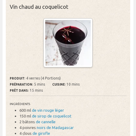
Vin chaud au coquelicot
4 verres (4 Portions)
PRODUIT:
5 mins
10 mins
PRÉPARATION:
CUISINE:
15 mins
PRÊT DANS:
INGRÉDIENTS
600 ml
de vin rouge léger
150 ml
de sirop de coquelicot
2 bâtons
de cannelle
4 poivres
noirs de Madagascar
4 clous
de girofle