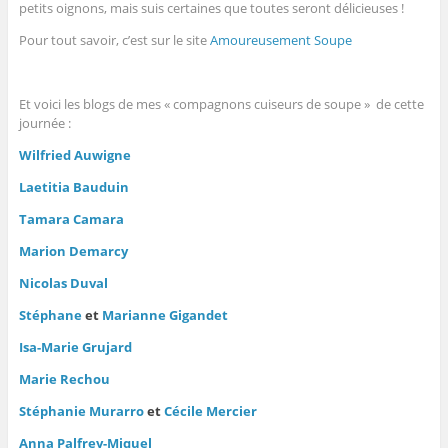
petits oignons, mais suis certaines que toutes seront délicieuses !
Pour tout savoir, c’est sur le site
Amoureusement Soupe
Et voici les blogs de mes « compagnons cuiseurs de soupe » de cette
journée :
Wilfried Auwigne
Laetitia Bauduin
Tamara Camara
Marion Demarcy
Nicolas Duval
Stéphane
et
Marianne Gigandet
Isa-Marie Grujard
Marie Rechou
Stéphanie Murarro
et
Cécile Mercier
Anna Palfrey-Miquel