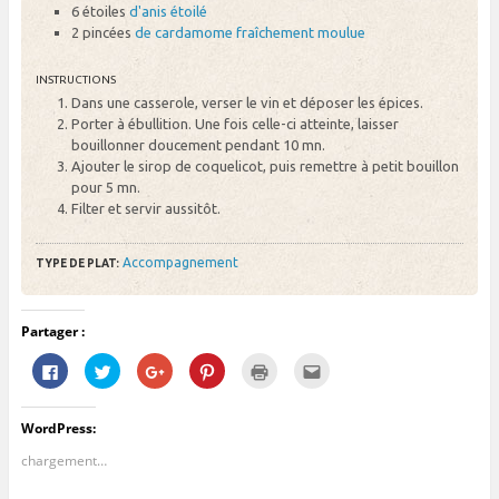
6 étoiles
d'anis étoilé
2 pincées
de cardamome fraîchement moulue
INSTRUCTIONS
Dans une casserole, verser le vin et déposer les épices.
Porter à ébullition. Une fois celle-ci atteinte, laisser
bouillonner doucement pendant 10 mn.
Ajouter le sirop de coquelicot, puis remettre à petit bouillon
pour 5 mn.
Filter et servir aussitôt.
Accompagnement
TYPE DE PLAT:
Partager :
C
C
C
C
C
C
l
l
l
l
l
l
i
i
i
i
i
i
q
q
q
q
q
q
u
u
u
u
u
u
WordPress:
e
e
e
e
e
e
z
z
z
z
r
z
p
p
p
p
p
p
chargement…
o
o
o
o
o
o
u
u
u
u
u
u