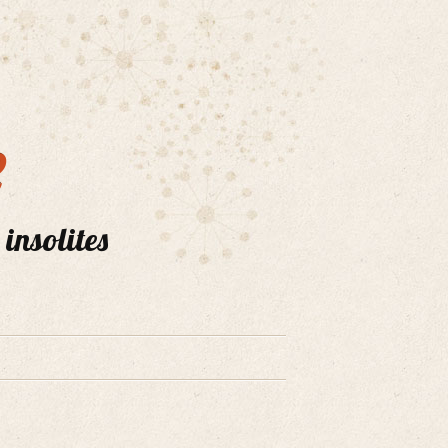
e
 insolites