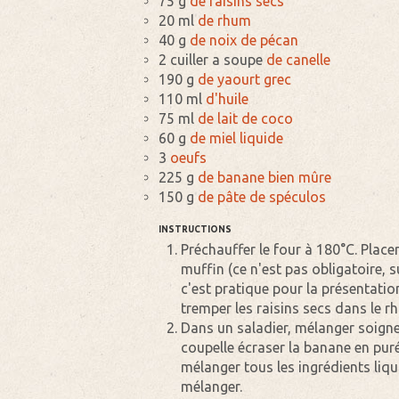
75 g
de raisins secs
20 ml
de rhum
40 g
de noix de pécan
2 cuiller a soupe
de canelle
190 g
de yaourt grec
110 ml
d'huile
75 ml
de lait de coco
60 g
de miel liquide
3
oeufs
225 g
de banane bien mûre
150 g
de pâte de spéculos
INSTRUCTIONS
Préchauffer le four à 180°C. Place
muffin (ce n'est pas obligatoire, 
c'est pratique pour la présentation
tremper les raisins secs dans le r
Dans un saladier, mélanger soign
coupelle écraser la banane en puré
mélanger tous les ingrédients liqu
mélanger.