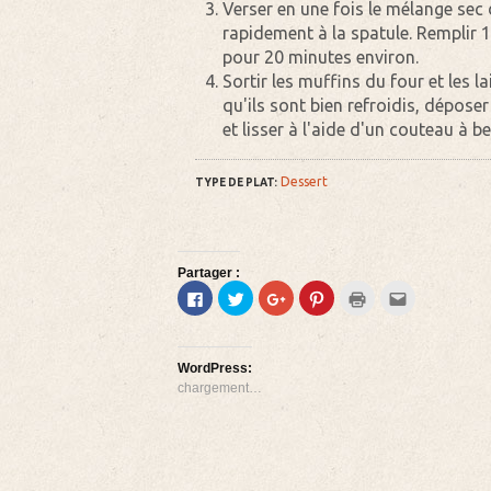
Verser en une fois le mélange sec
rapidement à la spatule. Remplir 
pour 20 minutes environ.
Sortir les muffins du four et les l
qu'ils sont bien refroidis, dépose
et lisser à l'aide d'un couteau à be
Dessert
TYPE DE PLAT:
Partager :
Cliquez
Cliquez
Cliquez
Cliquez
Cliquer
Cliquez
pour
pour
pour
pour
pour
pour
partager
partager
partager
partager
imprimer(ouvre
envoyer
sur
sur
sur
sur
dans
par
Facebook(ouvre
Twitter(ouvre
Google+
Pinterest(ouvre
une
e-
dans
dans
(ouvre
dans
nouvelle
mail
WordPress:
une
une
dans
une
fenêtre)
à
nouvelle
nouvelle
une
nouvelle
un
chargement…
fenêtre)
fenêtre)
nouvelle
fenêtre)
ami(ouvre
fenêtre)
dans
une
nouvelle
fenêtre)