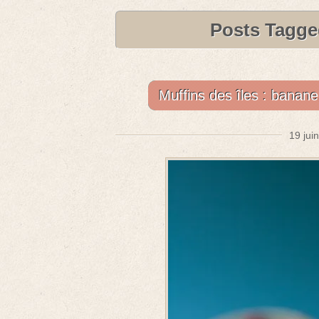
Posts Tagged
Muffins des îles : banane
19 jui