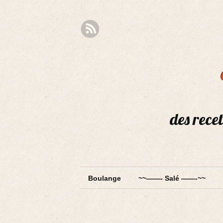
des recet
Boulange
~~——- Salé ——-~~