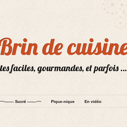
Brin de cuisin
tes faciles, gourmandes, et parfois …
~~——- Sucré ——-~~
Pique-nique
En vidéo