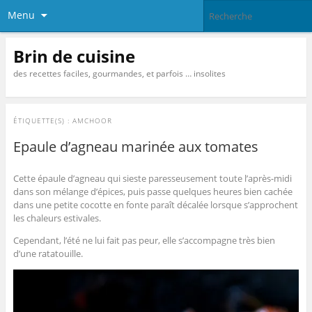
Menu
Brin de cuisine
des recettes faciles, gourmandes, et parfois … insolites
ÉTIQUETTE(S) :
AMCHOOR
Epaule d’agneau marinée aux tomates
Cette épaule d’agneau qui sieste paresseusement toute l’après-midi
dans son mélange d’épices, puis passe quelques heures bien cachée
dans une petite cocotte en fonte paraît décalée lorsque s’approchent
les chaleurs estivales.
Cependant, l’été ne lui fait pas peur, elle s’accompagne très bien
d’une ratatouille.