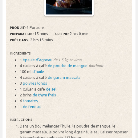
6 Portions
PRODUIT:
15 mins
2 hrs 0 min
PRÉPARATION:
CUISINE:
2 hrs 15 mins
PRÊT DANS:
INGRÉDIENTS
1
épaule d'agneau
de 1.5 kg environ
4 cuillers à café
de poudre de mangue
Amchoor
100 ml
d'huile
4 cuillers à café
de garam massala
3
poivres longs
1 cuiller à café
de sel
2 brins
de thym frais
6
tomates
1
de fenouil
INSTRUCTIONS
Dans un bol, mélanger l'huile, la poudre de mangue, le
garam massala, le poivre long égrainé, le sel. Laisser reposer
à température ambiante 1/2 heure.