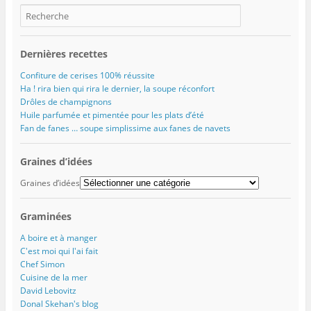
a
n
n
d
l
r
n
s
s
a
l
e
s
u
u
n
e
d
u
n
n
s
f
a
n
e
e
u
e
n
e
n
n
n
n
s
Dernières recettes
n
o
o
e
ê
u
o
u
u
n
t
n
u
v
v
o
r
e
Confiture de cerises 100% réussite
v
e
e
u
e
n
Ha ! rira bien qui rira le dernier, la soupe réconfort
e
l
l
v
)
o
l
l
l
e
u
Drôles de champignons
l
e
e
l
v
Huile parfumée et pimentée pour les plats d’été
e
f
f
l
e
f
e
e
e
l
Fan de fanes … soupe simplissime aux fanes de navets
e
n
n
f
l
n
ê
ê
e
e
ê
t
t
n
f
t
r
r
ê
e
Graines d’idées
r
e
e
t
n
e
)
)
r
ê
Graines d’idées
)
e
t
)
r
e
)
Graminées
A boire et à manger
C'est moi qui l'ai fait
Chef Simon
Cuisine de la mer
David Lebovitz
Donal Skehan's blog