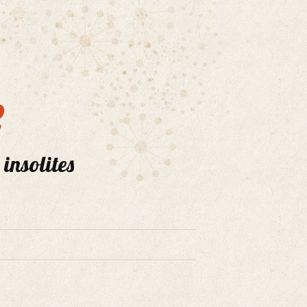
e
 insolites