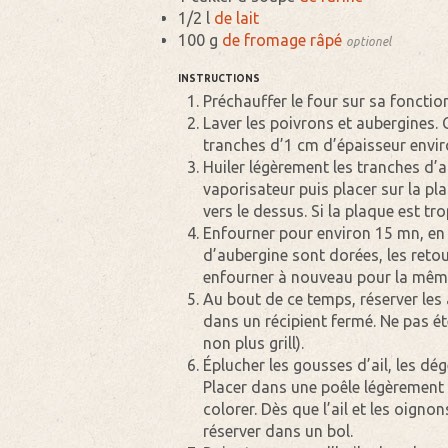
1/2 l
de lait
100 g
de fromage râpé
optionel
INSTRUCTIONS
Préchauffer le four sur sa fonction 
Laver les poivrons et aubergines. 
tranches d’1 cm d’épaisseur envir
Huiler légèrement les tranches d’
vaporisateur puis placer sur la plaq
vers le dessus. Si la plaque est tr
Enfourner pour environ 15 mn, en 
d’aubergine sont dorées, les reto
enfourner à nouveau pour la mêm
Au bout de ce temps, réserver les 
dans un récipient fermé. Ne pas ét
non plus grill).
Éplucher les gousses d’ail, les dé
Placer dans une poêle légèrement g
colorer. Dès que l’ail et les oigno
réserver dans un bol.