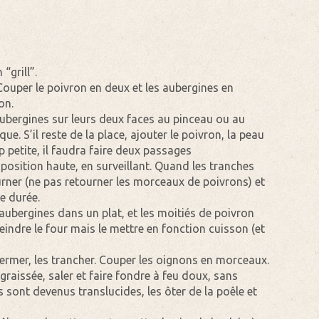
“grill”.
Couper le poivron en deux et les aubergines en
on.
aubergines sur leurs deux faces au pinceau ou au
ue. S’il reste de la place, ajouter le poivron, la peau
op petite, il faudra faire deux passages
position haute, en surveillant. Quand les tranches
urner (ne pas retourner les morceaux de poivrons) et
e durée.
aubergines dans un plat, et les moitiés de poivron
eindre le four mais le mettre en fonction cuisson (et
germer, les trancher. Couper les oignons en morceaux.
raissée, saler et faire fondre à feu doux, sans
ns sont devenus translucides, les ôter de la poêle et