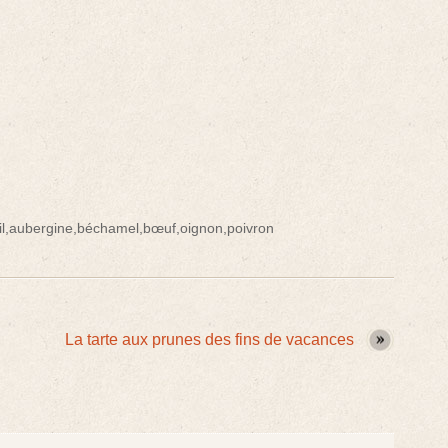
il
,
aubergine
,
béchamel
,
bœuf
,
oignon
,
poivron
La tarte aux prunes des fins de vacances