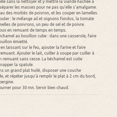
êle sans la nettoyer et y mettre la viande hachée à
 séparer les masses pour ne pas qu’elle s’amalgame.
eau des moitiés de poivron, et les couper en lamelles.
jouter : le mélange ail et oignons fondus, la tomate
elles de poivrons, un peu de sel et de poivre.
 doux en remuant de temps en temps.
chamel au bouillon cube : dans une casserole, faire
ouillon émietté.
 laissant sur le feu, ajouter la farine et faire
uant. Ajouter le lait, cuiller à soupe par cuiller à
 en remuant sans cesse. La béchamel est cuite
 napper la spatule.
s un grand plat huilé, disposer une couche
, et répéter jusqu’à remplir le plat à 2 cm du bord,
bergine.
ourner pour 30 mn. Servir bien chaud.