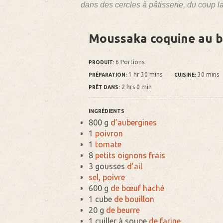
dans des cercles à pâtisserie, du coup l
Moussaka coquine au 
6 Portions
PRODUIT:
1 hr 30 mins
30 mins
PRÉPARATION:
CUISINE:
2 hrs 0 min
PRÊT DANS:
INGRÉDIENTS
800 g
d’aubergines
1
poivron
1
tomate
8
petits oignons frais
3 gousses
d’ail
sel, poivre
600 g
de bœuf haché
1 cube
de bouillon
20 g
de beurre
1 cuiller à soupe
de farine