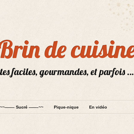
Brin de cuisin
tes faciles, gourmandes, et parfois …
~~——- Sucré ——-~~
Pique-nique
En vidéo