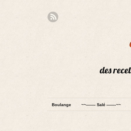
des recet
Boulange
~~——- Salé ——-~~