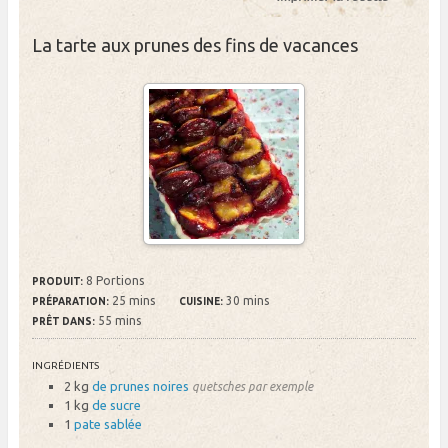
La tarte aux prunes des fins de vacances
8 Portions
PRODUIT:
25 mins
30 mins
PRÉPARATION:
CUISINE:
55 mins
PRÊT DANS:
INGRÉDIENTS
2 kg
de prunes noires
quetsches par exemple
1 kg
de sucre
1
pate sablée