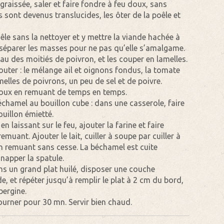
raissée, saler et faire fondre à feu doux, sans
ns sont devenus translucides, les ôter de la poêle et
êle sans la nettoyer et y mettre la viande hachée à
 séparer les masses pour ne pas qu’elle s’amalgame.
eau des moitiés de poivron, et les couper en lamelles.
jouter : le mélange ail et oignons fondus, la tomate
elles de poivrons, un peu de sel et de poivre.
 doux en remuant de temps en temps.
chamel au bouillon cube : dans une casserole, faire
ouillon émietté.
 laissant sur le feu, ajouter la farine et faire
uant. Ajouter le lait, cuiller à soupe par cuiller à
 en remuant sans cesse. La béchamel est cuite
 napper la spatule.
s un grand plat huilé, disposer une couche
, et répéter jusqu’à remplir le plat à 2 cm du bord,
bergine.
ourner pour 30 mn. Servir bien chaud.