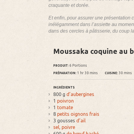
craquante et dorée.
Et enfin, pour assurer une présentation 
inélégamment dans l’assiette au moment d
dans des cercles à pâtisserie, du coup l
Moussaka coquine au 
6 Portions
PRODUIT:
1 hr 30 mins
30 mins
PRÉPARATION:
CUISINE:
INGRÉDIENTS
800 g
d’aubergines
1
poivron
1
tomate
8
petits oignons frais
3 gousses
d’ail
sel, poivre
600 g
de bœuf haché