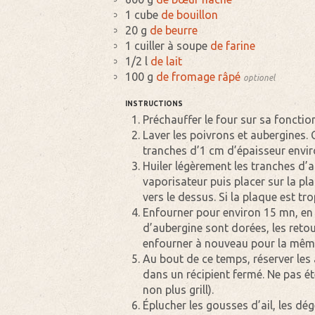
1 cube
de bouillon
20 g
de beurre
1 cuiller à soupe
de farine
1/2 l
de lait
100 g
de fromage râpé
optionel
INSTRUCTIONS
Préchauffer le four sur sa fonction 
Laver les poivrons et aubergines. 
tranches d’1 cm d’épaisseur envir
Huiler légèrement les tranches d’
vaporisateur puis placer sur la plaq
vers le dessus. Si la plaque est tr
Enfourner pour environ 15 mn, en 
d’aubergine sont dorées, les reto
enfourner à nouveau pour la mêm
Au bout de ce temps, réserver les 
dans un récipient fermé. Ne pas ét
non plus grill).
Éplucher les gousses d’ail, les dé