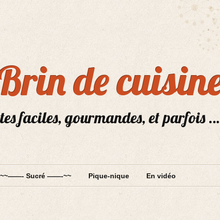
Brin de cuisin
tes faciles, gourmandes, et parfois …
~~——- Sucré ——-~~
Pique-nique
En vidéo