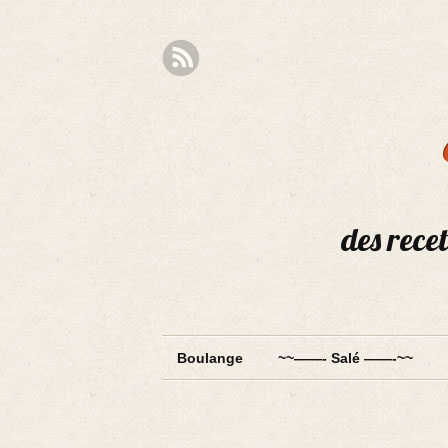
des recet
Boulange
~~——- Salé ——-~~