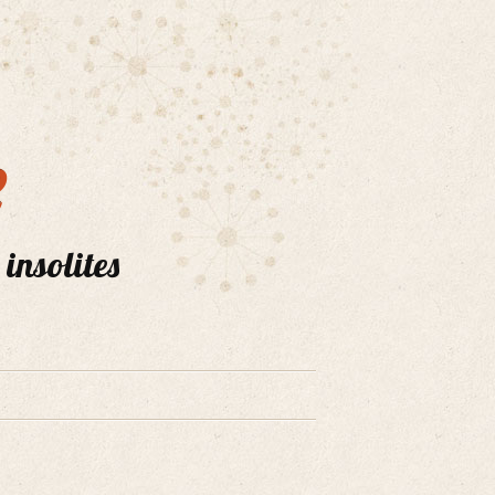
e
 insolites