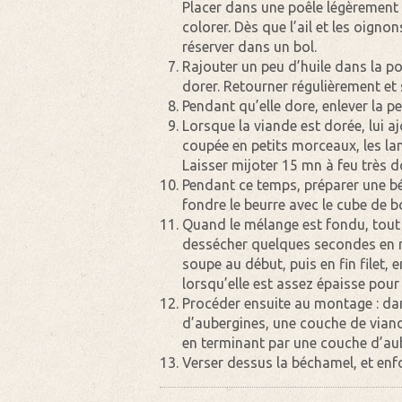
Placer dans une poêle légèrement g
colorer. Dès que l’ail et les oigno
réserver dans un bol.
Rajouter un peu d’huile dans la po
dorer. Retourner régulièrement et
Pendant qu’elle dore, enlever la p
Lorsque la viande est dorée, lui a
coupée en petits morceaux, les lam
Laisser mijoter 15 mn à feu très
Pendant ce temps, préparer une bé
fondre le beurre avec le cube de b
Quand le mélange est fondu, tout en
dessécher quelques secondes en rem
soupe au début, puis en fin filet,
lorsqu’elle est assez épaisse pour
Procéder ensuite au montage : dan
d’aubergines, une couche de viande
en terminant par une couche d’au
Verser dessus la béchamel, et enf