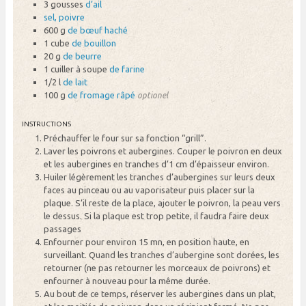
3 gousses
d’ail
sel, poivre
600 g
de bœuf haché
1 cube
de bouillon
20 g
de beurre
1 cuiller à soupe
de farine
1/2 l
de lait
100 g
de fromage râpé
optionel
INSTRUCTIONS
Préchauffer le four sur sa fonction “grill”.
Laver les poivrons et aubergines. Couper le poivron en deux
et les aubergines en tranches d’1 cm d’épaisseur environ.
Huiler légèrement les tranches d’aubergines sur leurs deux
faces au pinceau ou au vaporisateur puis placer sur la
plaque. S’il reste de la place, ajouter le poivron, la peau vers
le dessus. Si la plaque est trop petite, il faudra faire deux
passages
Enfourner pour environ 15 mn, en position haute, en
surveillant. Quand les tranches d’aubergine sont dorées, les
retourner (ne pas retourner les morceaux de poivrons) et
enfourner à nouveau pour la même durée.
Au bout de ce temps, réserver les aubergines dans un plat,