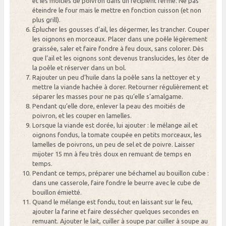
et les moitiés de poivron dans un récipient fermé. Ne pas
éteindre le four mais le mettre en fonction cuisson (et non
plus grill).
Éplucher les gousses d’ail, les dégermer, les trancher. Couper
les oignons en morceaux. Placer dans une poêle légèrement
graissée, saler et faire fondre à feu doux, sans colorer. Dès
que l’ail et les oignons sont devenus translucides, les ôter de
la poêle et réserver dans un bol.
Rajouter un peu d’huile dans la poêle sans la nettoyer et y
mettre la viande hachée à dorer. Retourner régulièrement et
séparer les masses pour ne pas qu’elle s’amalgame.
Pendant qu’elle dore, enlever la peau des moitiés de
poivron, et les couper en lamelles.
Lorsque la viande est dorée, lui ajouter : le mélange ail et
oignons fondus, la tomate coupée en petits morceaux, les
lamelles de poivrons, un peu de sel et de poivre. Laisser
mijoter 15 mn à feu très doux en remuant de temps en
temps.
Pendant ce temps, préparer une béchamel au bouillon cube :
dans une casserole, faire fondre le beurre avec le cube de
bouillon émietté.
Quand le mélange est fondu, tout en laissant sur le feu,
ajouter la farine et faire dessécher quelques secondes en
remuant. Ajouter le lait, cuiller à soupe par cuiller à soupe au