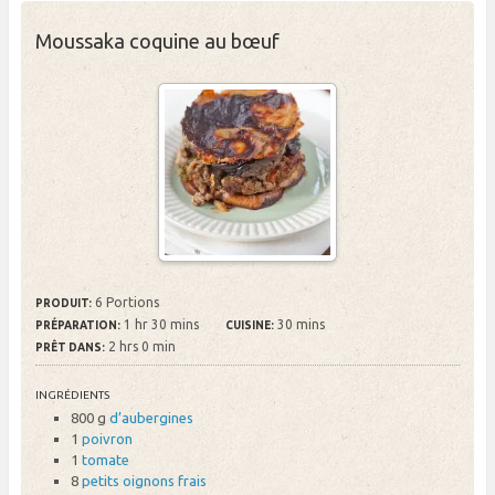
Moussaka coquine au bœuf
6 Portions
PRODUIT:
1 hr 30 mins
30 mins
PRÉPARATION:
CUISINE:
2 hrs 0 min
PRÊT DANS:
INGRÉDIENTS
800 g
d’aubergines
1
poivron
1
tomate
8
petits oignons frais