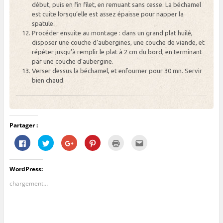
début, puis en fin filet, en remuant sans cesse. La béchamel
est cuite lorsqu’elle est assez épaisse pour napper la
spatule.
Procéder ensuite au montage : dans un grand plat huilé,
disposer une couche d’aubergines, une couche de viande, et
répéter jusqu’à remplir le plat à 2 cm du bord, en terminant
par une couche d’aubergine.
Verser dessus la béchamel, et enfourner pour 30 mn. Servir
bien chaud.
Partager :
C
C
C
C
C
C
l
l
l
l
l
l
i
i
i
i
i
i
q
q
q
q
q
q
u
u
u
u
u
u
WordPress:
e
e
e
e
e
e
z
z
z
z
r
z
p
p
p
p
p
p
chargement…
o
o
o
o
o
o
u
u
u
u
u
u
r
r
r
r
r
r
p
p
p
p
i
e
a
a
a
a
m
n
r
r
r
r
p
v