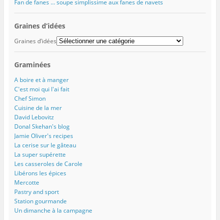
Fan de fanes … soupe simplissime aux fanes de navets
e
n
n
f
l
n
ê
ê
e
e
ê
t
t
n
f
t
r
r
ê
e
Graines d’idées
r
e
e
t
n
e
)
)
r
ê
Graines d’idées
)
e
t
)
r
e
)
Graminées
A boire et à manger
C'est moi qui l'ai fait
Chef Simon
Cuisine de la mer
David Lebovitz
Donal Skehan's blog
Jamie Oliver's recipes
La cerise sur le gâteau
La super supérette
Les casseroles de Carole
Libérons les épices
Mercotte
Pastry and sport
Station gourmande
Un dimanche à la campagne