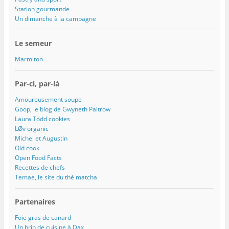
Station gourmande
Un dimanche à la campagne
Le semeur
Marmiton
Par-ci, par-là
Amoureusement soupe
Goop, le blog de Gwyneth Paltrow
Laura Todd cookies
LØv organic
Michel et Augustin
Old cook
Open Food Facts
Recettes de chefs
Temae, le site du thé matcha
Partenaires
Foie gras de canard
Un brin de cuisine à Dax