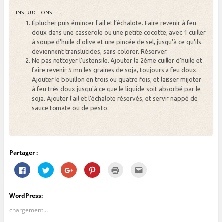
INSTRUCTIONS
Éplucher puis émincer l'ail et l’échalote. Faire revenir à feu
doux dans une casserole ou une petite cocotte, avec 1 cuiller
à soupe d'huile d'olive et une pincée de sel, jusqu'à ce qu'ils
deviennent translucides, sans colorer. Réserver.
Ne pas nettoyer l'ustensile. Ajouter la 2ème cuiller d'huile et
faire revenir 5 mn les graines de soja, toujours à feu doux.
Ajouter le bouillon en trois ou quatre fois, et laisser mijoter
à feu très doux jusqu'à ce que le liquide soit absorbé par le
soja. Ajouter l'ail et l’échalote réservés, et servir nappé de
sauce tomate ou de pesto.
Partager :
C
C
C
C
C
C
l
l
l
l
l
l
i
i
i
i
i
i
q
q
q
q
q
q
u
u
u
u
u
u
WordPress:
e
e
e
e
e
e
z
z
z
z
r
z
p
p
p
p
p
p
chargement…
o
o
o
o
o
o
u
u
u
u
u
u