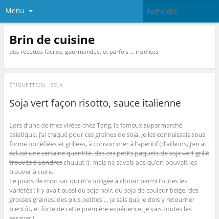
Menu
Brin de cuisine
des recettes faciles, gourmandes, et parfois … insolites
ÉTIQUETTE(S) :
SOJA
Soja vert façon risotto, sauce italienne
Lors d’une de mes virées chez Tang, le fameux supermarché
asiatique, j’ai craqué pour ces graines de soja. Je les connaissais sous
forme torréfiées et grillées, à consommer à l’apéritif (
d’ailleurs, j’en ai
éclusé une certaine quantité, des ces petits paquets de soja vert grillé
trouvés à Londres
chuuut !), mais ne savais pas qu’on pouvait les
trouver à cuire.
Le poids de mon sac qui m’a obligée à choisir parmi toutes les
variétés : il y avait aussi du soja noir, du soja de couleur beige, des
grosses graines, des plus petites … je sais que je dois y retourner
bientôt, et forte de cette première expérience, je vais toutes les
essayer !