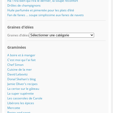
Ha ! rira bien qui rira le dernier, la soupe réconfort
e
l
l
v
)
o
l
l
l
e
u
Drôles de champignons
l
e
e
l
v
Huile parfumée et pimentée pour les plats d’été
e
f
f
l
e
f
e
e
e
l
Fan de fanes … soupe simplissime aux fanes de navets
e
n
n
f
l
n
ê
ê
e
e
ê
t
t
n
f
t
r
r
ê
e
Graines d’idées
r
e
e
t
n
e
)
)
r
ê
Graines d’idées
)
e
t
)
r
e
)
Graminées
A boire et à manger
C'est moi qui l'ai fait
Chef Simon
Cuisine de la mer
David Lebovitz
Donal Skehan's blog
Jamie Oliver's recipes
La cerise sur le gâteau
La super supérette
Les casseroles de Carole
Libérons les épices
Mercotte
Pastry and sport