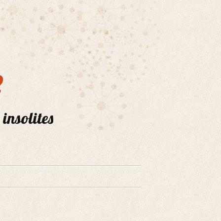
e
 insolites