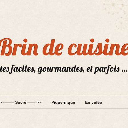
Brin de cuisin
tes faciles, gourmandes, et parfois …
~~——- Sucré ——-~~
Pique-nique
En vidéo