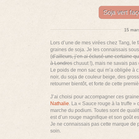
Soja vert faç
15 mars
Lors d’une de mes virées chez Tang, le 
graines de soja. Je les connaissais sous 
(
d’ailleurs, j’en ai éclusé une certaine qu
à Londres
chuuut !), mais ne savais pas q
Le poids de mon sac qui m’a obligée à cho
noir, du soja de couleur beige, des gross
retourner bientôt, et forte de cette premi
J’ai choisi pour accompagner ces grain
Nathalie
. La « Sauce rouge à la truffe » 
marche du podium. Toutes sont de qualité
est d’un rouge magnifique et son goût es
Je ne connaissais pas cette marque de p
soin.