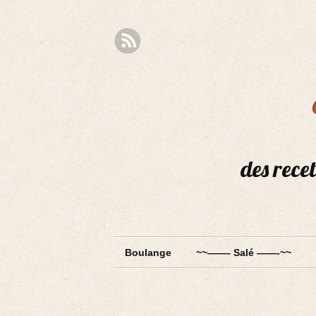
des recet
Boulange
~~——- Salé ——-~~