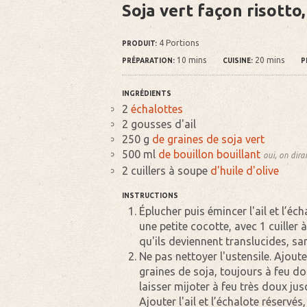
Soja vert façon risotto,
4 Portions
PRODUIT:
10 mins
20 mins
PRÉPARATION:
CUISINE:
P
INGRÉDIENTS
2
échalottes
2 gousses
d'ail
250 g
de graines de soja vert
500 ml
de bouillon bouillant
oui, on dira
2 cuillers à soupe
d'huile d'olive
INSTRUCTIONS
Éplucher puis émincer l'ail et l’éc
une petite cocotte, avec 1 cuiller 
qu'ils deviennent translucides, san
Ne pas nettoyer l'ustensile. Ajouter
graines de soja, toujours à feu dou
laisser mijoter à feu très doux jus
Ajouter l'ail et l’échalote réservé