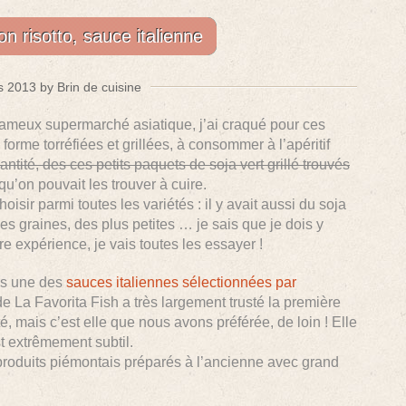
on risotto, sauce italienne
 2013 by Brin de cuisine
fameux supermarché asiatique, j’ai craqué pour ces
forme torréfiées et grillées, à consommer à l’apéritif
antité, des ces petits paquets de soja vert grillé trouvés
u’on pouvait les trouver à cuire.
isir parmi toutes les variétés : il y avait aussi du soja
es graines, des plus petites … je sais que je dois y
ère expérience, je vais toutes les essayer !
es une des
sauces italiennes sélectionnées par
de La Favorita Fish a très largement trusté la première
, mais c’est elle que nous avons préférée, de loin ! Elle
t extrêmement subtil.
roduits piémontais préparés à l’ancienne avec grand