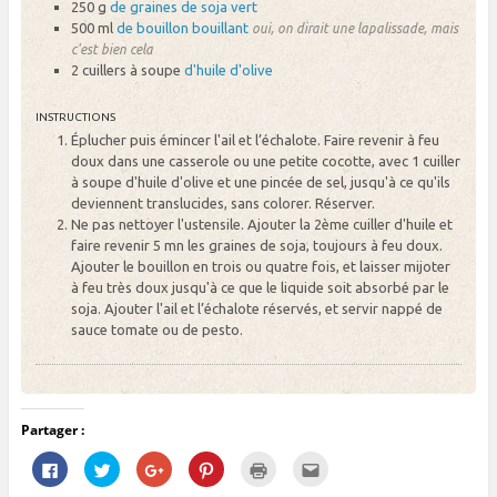
250 g
de graines de soja vert
500 ml
de bouillon bouillant
oui, on dirait une lapalissade, mais
c'est bien cela
2 cuillers à soupe
d'huile d'olive
INSTRUCTIONS
Éplucher puis émincer l'ail et l’échalote. Faire revenir à feu
doux dans une casserole ou une petite cocotte, avec 1 cuiller
à soupe d'huile d'olive et une pincée de sel, jusqu'à ce qu'ils
deviennent translucides, sans colorer. Réserver.
Ne pas nettoyer l'ustensile. Ajouter la 2ème cuiller d'huile et
faire revenir 5 mn les graines de soja, toujours à feu doux.
Ajouter le bouillon en trois ou quatre fois, et laisser mijoter
à feu très doux jusqu'à ce que le liquide soit absorbé par le
soja. Ajouter l'ail et l’échalote réservés, et servir nappé de
sauce tomate ou de pesto.
Partager :
C
C
C
C
C
C
l
l
l
l
l
l
i
i
i
i
i
i