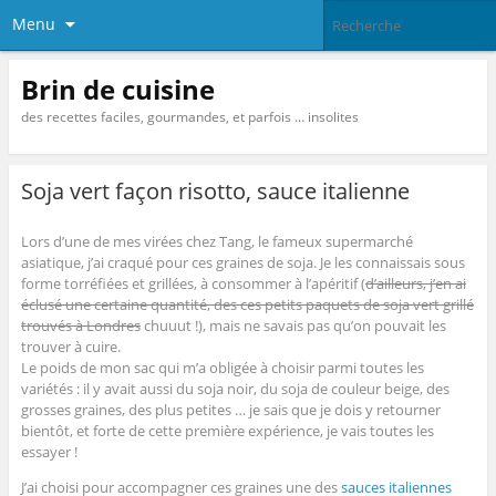
Menu
Brin de cuisine
des recettes faciles, gourmandes, et parfois … insolites
Soja vert façon risotto, sauce italienne
Lors d’une de mes virées chez Tang, le fameux supermarché
asiatique, j’ai craqué pour ces graines de soja. Je les connaissais sous
forme torréfiées et grillées, à consommer à l’apéritif (
d’ailleurs, j’en ai
éclusé une certaine quantité, des ces petits paquets de soja vert grillé
trouvés à Londres
chuuut !), mais ne savais pas qu’on pouvait les
trouver à cuire.
Le poids de mon sac qui m’a obligée à choisir parmi toutes les
variétés : il y avait aussi du soja noir, du soja de couleur beige, des
grosses graines, des plus petites … je sais que je dois y retourner
bientôt, et forte de cette première expérience, je vais toutes les
essayer !
J’ai choisi pour accompagner ces graines une des
sauces italiennes