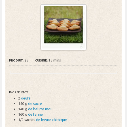
25
15 mins
PRODUIT:
CUISINE:
INGRÉDIENTS
2
oeufs
140 g
de sucre
140 g
de beurre mou
160 g
de farine
1/2 sachet
de levure chimique