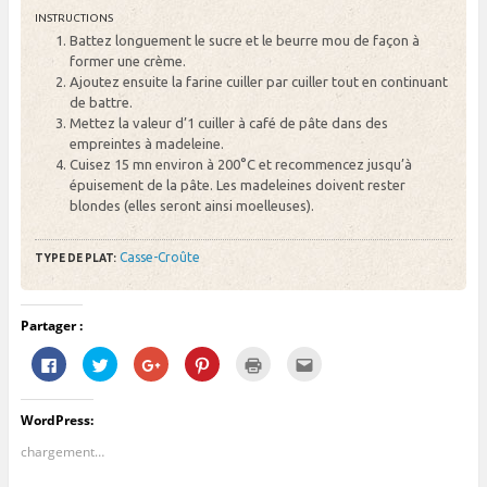
INSTRUCTIONS
Battez longuement le sucre et le beurre mou de façon à
former une crème.
Ajoutez ensuite la farine cuiller par cuiller tout en continuant
de battre.
Mettez la valeur d’1 cuiller à café de pâte dans des
empreintes à madeleine.
Cuisez 15 mn environ à 200°C et recommencez jusqu’à
épuisement de la pâte. Les madeleines doivent rester
blondes (elles seront ainsi moelleuses).
Casse-Croûte
TYPE DE PLAT:
Partager :
C
C
C
C
C
C
l
l
l
l
l
l
i
i
i
i
i
i
q
q
q
q
q
q
u
u
u
u
u
u
WordPress:
e
e
e
e
e
e
z
z
z
z
r
z
p
p
p
p
p
p
chargement…
o
o
o
o
o
o
u
u
u
u
u
u