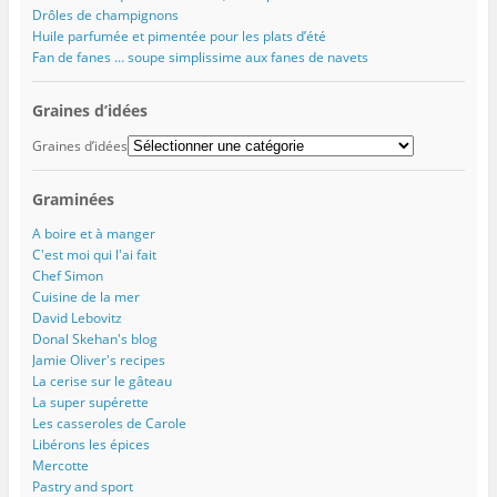
l
l
l
e
u
Drôles de champignons
l
e
e
l
v
Huile parfumée et pimentée pour les plats d’été
e
f
f
l
e
f
e
e
e
l
Fan de fanes … soupe simplissime aux fanes de navets
e
n
n
f
l
n
ê
ê
e
e
ê
t
t
n
f
t
r
r
ê
e
Graines d’idées
r
e
e
t
n
e
)
)
r
ê
Graines d’idées
)
e
t
)
r
e
)
Graminées
A boire et à manger
C'est moi qui l'ai fait
Chef Simon
Cuisine de la mer
David Lebovitz
Donal Skehan's blog
Jamie Oliver's recipes
La cerise sur le gâteau
La super supérette
Les casseroles de Carole
Libérons les épices
Mercotte
Pastry and sport