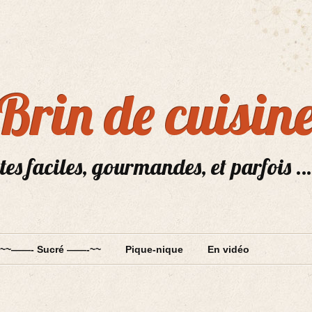
Brin de cuisin
tes faciles, gourmandes, et parfois …
~~——- Sucré ——-~~
Pique-nique
En vidéo