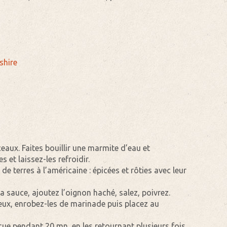
shire
eaux. Faites bouillir une marmite d’eau et
s et laissez-les refroidir.
 terres à l’américaine : épicées et rôties avec leur
a sauce, ajoutez l’oignon haché, salez, poivrez.
reux, enrobez-les de marinade puis placez au
cue pendant 20 mn, en les retournant plusieurs fois.