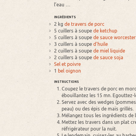
l’eau …
INGRÉDIENTS
2 kg
de travers de porc
5 cuillers à soupe
de ketchup
5 cuillers à soupe
de sauce worcester
3 cuillers à soupe
d'huile
2 cuillers à soupe
de miel liquide
2 cuillers à soupe
de sauce soja
Sel et poivre
1
bel oignon
INSTRUCTIONS
Coupez le travers de porc en morc
ébouillantez les 15 mn. Egouttez-le
Servez avec des wedges (pommes de
peau) ou des épis de maïs grillés.
Mélangez tous les ingrédients de l
Mettez les travers dans un plat c
réfrigérateur pour la nuit.
Le lendemain, cuisez-les au barbe