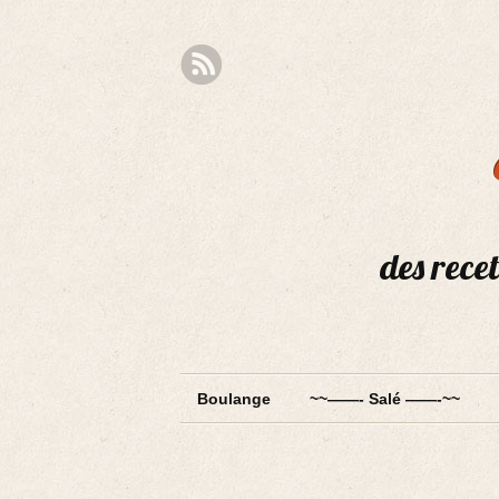
des recet
Boulange
~~——- Salé ——-~~