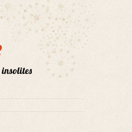
e
 insolites