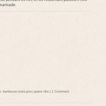
marinade.
s:
barbecue
,
maïs
,
porc
,
spare ribs
|
1 Comment