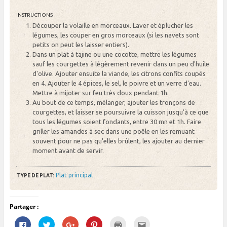
INSTRUCTIONS
Découper la volaille en morceaux. Laver et éplucher les
légumes, les couper en gros morceaux (si les navets sont
petits on peut les laisser entiers).
Dans un plat à tajine ou une cocotte, mettre les légumes
sauf les courgettes à légèrement revenir dans un peu d'huile
d'olive. Ajouter ensuite la viande, les citrons confits coupés
en 4. Ajouter le 4 épices, le sel, le poivre et un verre d'eau.
Mettre à mijoter sur feu très doux pendant 1h.
Au bout de ce temps, mélanger, ajouter les tronçons de
courgettes, et laisser se poursuivre la cuisson jusqu'à ce que
tous les légumes soient fondants, entre 30 mn et 1h. Faire
griller les amandes à sec dans une poêle en les remuant
souvent pour ne pas qu'elles brûlent, les ajouter au dernier
moment avant de servir.
Plat principal
TYPE DE PLAT:
Partager :
C
C
C
C
C
C