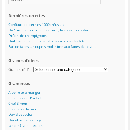
s
u
u
n
e
d
u
n
n
s
f
a
n
e
e
u
e
n
e
n
n
n
n
s
Dernières recettes
n
o
o
e
ê
u
o
u
u
n
t
n
u
v
v
o
r
e
Confiture de cerises 100% réussite
v
e
e
u
e
n
Ha ! rira bien qui rira le dernier, la soupe réconfort
e
l
l
v
)
o
l
l
l
e
u
Drôles de champignons
l
e
e
l
v
Huile parfumée et pimentée pour les plats d’été
e
f
f
l
e
f
e
e
e
l
Fan de fanes … soupe simplissime aux fanes de navets
e
n
n
f
l
n
ê
ê
e
e
ê
t
t
n
f
t
r
r
ê
e
Graines d’idées
r
e
e
t
n
e
)
)
r
ê
Graines d’idées
)
e
t
)
r
e
)
Graminées
A boire et à manger
C'est moi qui l'ai fait
Chef Simon
Cuisine de la mer
David Lebovitz
Donal Skehan's blog
Jamie Oliver's recipes