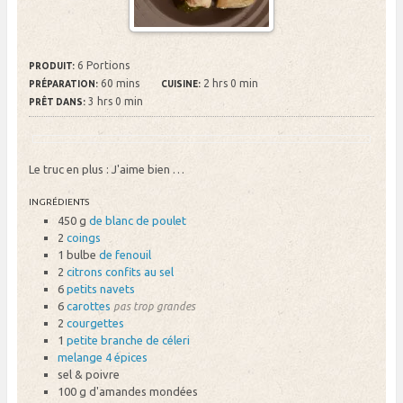
6 Portions
PRODUIT:
60 mins
2 hrs 0 min
PRÉPARATION:
CUISINE:
3 hrs 0 min
PRÊT DANS:
Le truc en plus : J'aime bien …
INGRÉDIENTS
450 g
de blanc de poulet
2
coings
1 bulbe
de fenouil
2
citrons confits au sel
6
petits navets
6
carottes
pas trop grandes
2
courgettes
1
petite branche de céleri
melange 4 épices
sel & poivre
100 g
d'amandes mondées