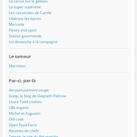
La cerise sur le gâteau
La super supérette
Les casseroles de Carole
Libérons les épices
Mercotte
Pastry and sport
Station gourmande
Un dimanche à la campagne
Le semeur
Marmiton
Par-ci, par-là
Amoureusement soupe
Goop, le blog de Gwyneth Paltrow
Laura Todd cookies
LØv organic
Michel et Augustin
Old cook
Open Food Facts
Recettes de chefs
Temae, le site du thé matcha