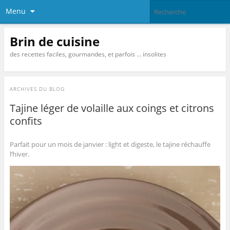
Menu
Brin de cuisine
des recettes faciles, gourmandes, et parfois … insolites
ARCHIVES DU BLOG
Tajine léger de volaille aux coings et citrons
confits
Parfait pour un mois de janvier : light et digeste, le tajine réchauffe
l’hiver.