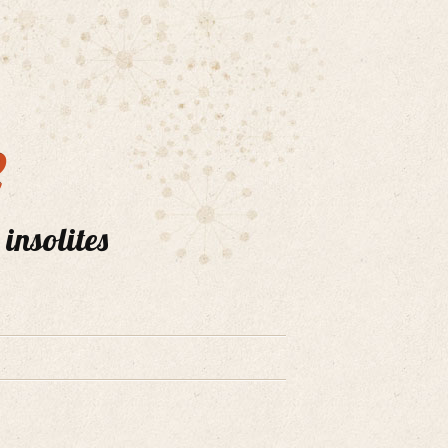
e
 insolites