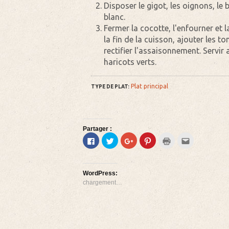
Disposer le gigot, les oignons, le 
blanc.
Fermer la cocotte, l'enfourner et l
la fin de la cuisson, ajouter les 
rectifier l'assaisonnement. Servir
haricots verts.
Plat principal
TYPE DE PLAT:
Partager :
Cliquez
Cliquez
Cliquez
Cliquez
Cliquer
Cliquez
pour
pour
pour
pour
pour
pour
partager
partager
partager
partager
imprimer(ouvre
envoyer
sur
sur
sur
sur
dans
par
Facebook(ouvre
Twitter(ouvre
Google+
Pinterest(ouvre
une
e-
dans
dans
(ouvre
dans
nouvelle
mail
WordPress:
une
une
dans
une
fenêtre)
à
nouvelle
nouvelle
une
nouvelle
un
chargement…
fenêtre)
fenêtre)
nouvelle
fenêtre)
ami(ouvre
fenêtre)
dans
une
nouvelle
fenêtre)