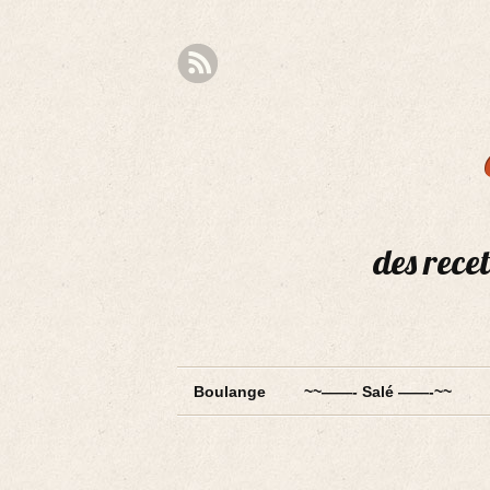
des recet
Boulange
~~——- Salé ——-~~