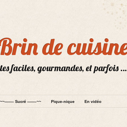
Brin de cuisin
tes faciles, gourmandes, et parfois …
~~——- Sucré ——-~~
Pique-nique
En vidéo