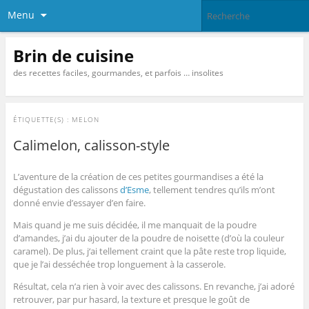
Menu
Brin de cuisine
des recettes faciles, gourmandes, et parfois … insolites
ÉTIQUETTE(S) :
MELON
Calimelon, calisson-style
L’aventure de la création de ces petites gourmandises a été la
dégustation des calissons
d’Esme
, tellement tendres qu’ils m’ont
donné envie d’essayer d’en faire.
Mais quand je me suis décidée, il me manquait de la poudre
d’amandes, j’ai du ajouter de la poudre de noisette (d’où la couleur
caramel). De plus, j
‘ai tellement craint que la pâte reste trop liquide,
que je l’ai desséchée trop longuement à la casserole.
Résultat, cela n’a rien à voir avec des calissons. En revanche, j’ai adoré
retrouver, par pur hasard, la texture et presque le goût de