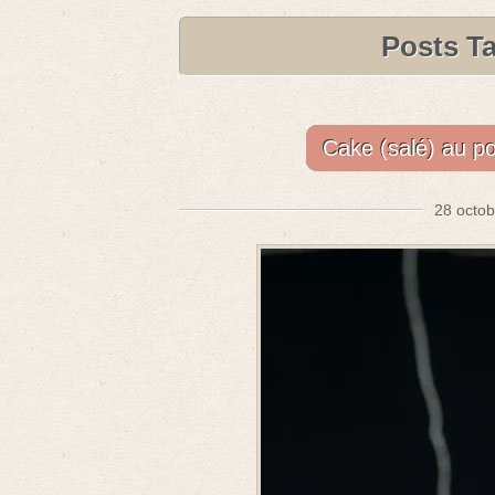
Posts T
Cake (salé) au po
28 octob