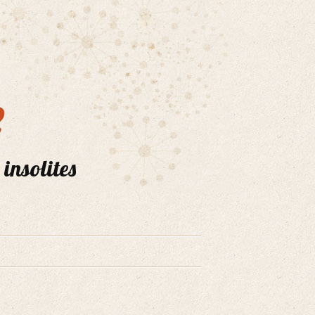
e
 insolites