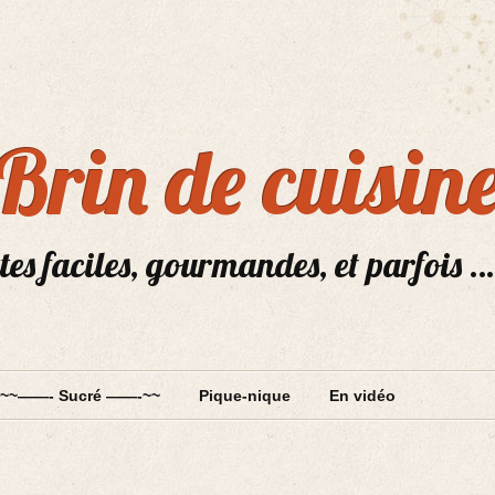
Brin de cuisin
tes faciles, gourmandes, et parfois …
~~——- Sucré ——-~~
Pique-nique
En vidéo