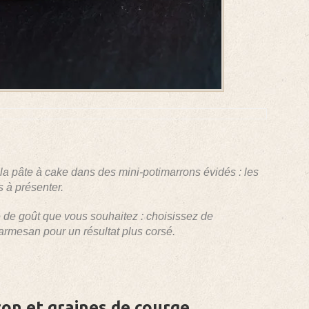
la pâte à cake dans des mini-potimarrons évidés : les
es à présenter.
é de goût que vous souhaitez : choisissez de
rmesan pour un résultat plus corsé.
ron et graines de courge