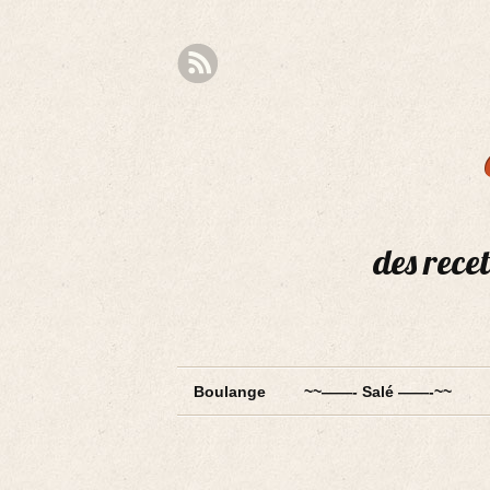
des recet
Boulange
~~——- Salé ——-~~