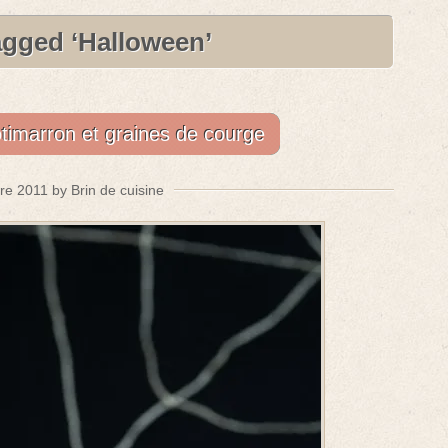
agged ‘Halloween’
timarron et graines de courge
re 2011 by Brin de cuisine