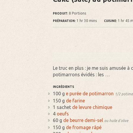
8 Portions
PRODUIT:
1 hr 30 mins
1 hr 45 m
PRÉPARATION:
CUISINE:
Le truc en plus : je me suis amusée à 
potimarrons évidés : les …
INGRÉDIENTS
100 g
e purée de potimarron
1/2 potima
150 g
de farine
1 sachet
de levure chimique
4
oeufs
60 g
de beurre demi-sel
ou huile d'olive
150 g
de fromage râpé