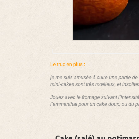
Le truc en plus :
je me suis amusée à cuire une partie de 
mini-cakes sont très
mœlleux
, et insolit
Jouez avec le fromage suivant l’intensit
l’emmenthal pour un cake doux, ou du pa
Cake (salé) au potimar