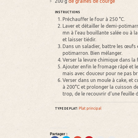
200 g
de graines de courge
INSTRUCTIONS
Préchauffer le four à 250 °C.
Laver et détailler le demi-potimarr
mn à l'eau bouillante salée ou à l
et laisser tiédir.
Dans un saladier, battre les œufs 
potimarron. Bien mélanger.
Verser la levure chimique dans la f
Ajouter enfin le fromage râpé et 
mais avec douceur pour ne pas bri
Verser dans un moule à cake, et cu
à 200°C et prolonger la cuisson d
trop, de le recouvrir d'une feuille
Plat principal
TYPE DE PLAT:
Partager :