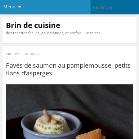
Menu
Brin de cuisine
des recettes faciles, gourmandes, et parfois … insolites
ARCHIVES DU BLOG
Pavés de saumon au pamplemousse, petits
flans d’asperges