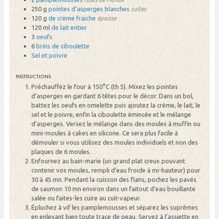
250 g
pointes d’asperges blanches
cuites
120 g
de crème fraiche
épaisse
120 ml
de lait entier
3
oeufs
6
brins de ciboulette
Sel et poivre
INSTRUCTIONS
Préchauffez le four à 150°C (th 5). Mixez les pointes
d’asperges en gardant 6 têtes pour le décor. Dans un bol,
battez les oeufs en omelette puis ajoutez la crème, le lait, le
sel et le poivre, enfin la ciboulette émincée et le mélange
d’asperges. Versez le mélange dans des moules à muffin ou
mini-moules à cakes en silicone. Ce sera plus facile à
démouler si vous utilisez des moules individuels et non des
plaques de 6 moules.
Enfournez au bain-marie (un grand plat creux pouvant
contenir vos moules, rempli d’eau froide à mi-hauteur) pour
30 à 45 mn. Pendant la cuisson des flans, pochez les pavés
de saumon 10 mn environ dans un faitout d’eau bouillante
salée ou faites-les cuire au cuit-vapeur.
Épluchez à vif les pamplemousses et séparez les suprêmes
en enlevant bien toute trace de peau. Servez à l’assiette en