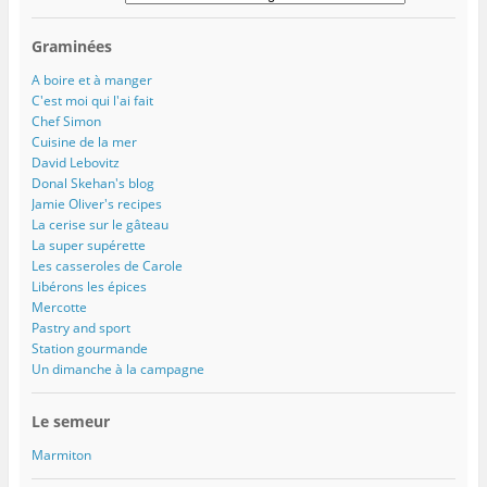
)
r
e
)
Graminées
A boire et à manger
C'est moi qui l'ai fait
Chef Simon
Cuisine de la mer
David Lebovitz
Donal Skehan's blog
Jamie Oliver's recipes
La cerise sur le gâteau
La super supérette
Les casseroles de Carole
Libérons les épices
Mercotte
Pastry and sport
Station gourmande
Un dimanche à la campagne
Le semeur
Marmiton