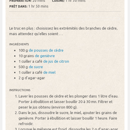
20 mins
1 hr 30 mins
PRÉPARATION:
CUISINE:
1 hr 50 mins
PRÊT DANS:
Le truc en plus : choisissez les extrémités des branches de cèdre,
mais attendez qu'elles soient …
INGRÉDIENTS
100 g
de pousses de cèdre
10 grains
de genièvre
1 cuiller a café
de jus de citron
500 g
de sucre
1 cuiller a café
de miel
2 g
d'agar-agar
INSTRUCTIONS
Laver les pousses de cèdre et les plonger dans 1 litre d'eau.
Porter à ébullition et laisser bouillir 20 à 30 mn. Filtrer et
peser le jus obtenu (environ 800 g).
Dans le jus, dissoudre le sucre, le miel, ajouter les grains de
genièvre. Porter à ébullition et laisser bouillir 1 heure. Faire
refroidir.
Lorsque le mélange est froid, dissoudre les 2 g d'agar-agar