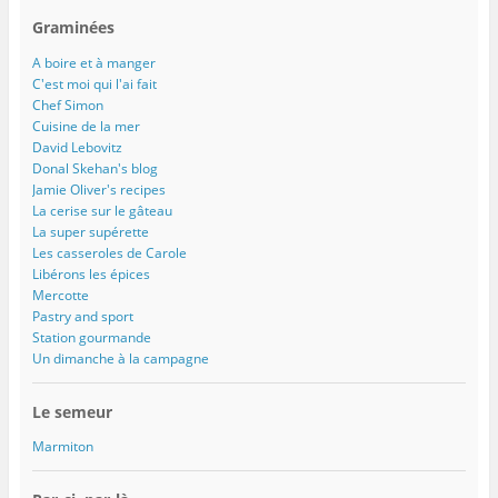
e
)
Graminées
A boire et à manger
C'est moi qui l'ai fait
Chef Simon
Cuisine de la mer
David Lebovitz
Donal Skehan's blog
Jamie Oliver's recipes
La cerise sur le gâteau
La super supérette
Les casseroles de Carole
Libérons les épices
Mercotte
Pastry and sport
Station gourmande
Un dimanche à la campagne
Le semeur
Marmiton