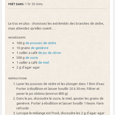
1 hr 50 mins
PRÊT DANS:
Le truc en plus : choisissez les extrémités des branches de cèdre,
mais attendez qu'elles soient …
INGRÉDIENTS
100 g
de pousses de cèdre
10 grains
de genièvre
1 cuiller a café
de jus de citron
500 g
de sucre
1 cuiller a café
de miel
2 g
d'agar-agar
INSTRUCTIONS
Laver les pousses de cèdre et les plonger dans 1 litre d'eau.
Porter à ébullition et laisser bouillir 20 à 30 mn. Filtrer et
peser le jus obtenu (environ 800 g).
Dans le jus, dissoudre le sucre, le miel, ajouter les grains de
genièvre. Porter à ébullition et laisser bouillir 1 heure. Faire
refroidir.
Lorsque le mélange est froid, dissoudre les 2 g d'agar-agar