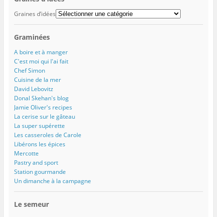
r
e
e
t
n
e
)
)
r
ê
Graines d’idées
)
e
t
)
r
e
)
Graminées
A boire et à manger
C'est moi qui l'ai fait
Chef Simon
Cuisine de la mer
David Lebovitz
Donal Skehan's blog
Jamie Oliver's recipes
La cerise sur le gâteau
La super supérette
Les casseroles de Carole
Libérons les épices
Mercotte
Pastry and sport
Station gourmande
Un dimanche à la campagne
Le semeur