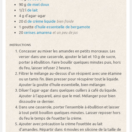
90 g
de miel doux
1/2 l
de lait
4 g
d'agar-agar
20 cl
de crème liquide
bien froide
1 goutte
d'huile essentielle de bergamote
20
cerises amarena
et un peu de jus
INSTRUCTIONS
Concasser au mixer les amandes en petits morceaux. Les
verser dans une casserole, ajouter le lait et 10 g de sucre,
porter à ébullition. Faire bouillir quelques minutes puis, hors
du feu, laisser infuser 2 heures.
Filtrer le mélange au-dessus d'un récipient avec une étamine
ou un tamis fin. Bien presser pour récupérer tout le liquide.
Ajouter la goutte d'huile essentielle, bien mélanger.
Diluer l'agar-agar dans quelques cuillers à café du liquide.
Ajouter à l'appareil, ainsi que le miel. Mélanger pour bien
dissoudre ce dernier.
Dans une casserole, porter l'ensemble à ébullition et laisser
à tout petit bouillon quelques minutes. Laisser reposer hors
du feu le temps de fouetter la crème.
Ajouter avec précaution la crème fouettée au lait
d'amandes. Répartir dans 4 moules en silicone de la taille de