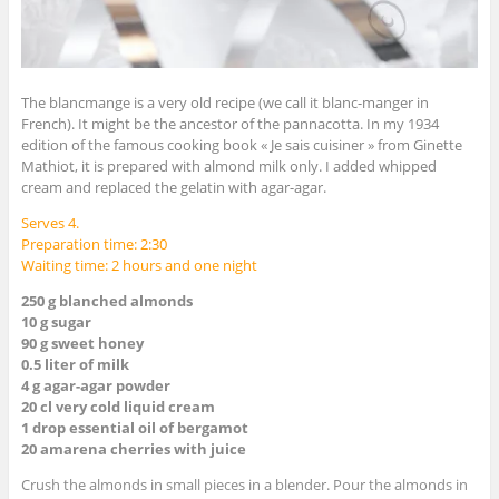
The blancmange is a very old recipe (we call it blanc-manger in
French). It might be the ancestor of the pannacotta. In my 1934
edition of the famous cooking book « Je sais cuisiner » from Ginette
Mathiot, it is prepared with almond milk only. I added whipped
cream and replaced the gelatin with agar-agar.
Serves 4.
Preparation time: 2:30
Waiting time: 2 hours and one night
250 g blanched almonds
10 g sugar
90 g sweet honey
0.5 liter of milk
4 g agar-agar powder
20 cl very cold liquid cream
1 drop essential oil of bergamot
20 amarena cherries with juice
Crush the almonds in small pieces in a blender. Pour the almonds in