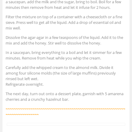
a saucepan, add the milk and the sugar, bring to boil. Boil for a few
minutes then remove from heat and let it infuse for 2 hours.
Filter the mixture on top of a container with a cheesecloth or a fine
sieve. Press well to get all the liquid. Add a drop of essential oil and
mix well.
Dissolve the agar-agar in a few teaspoons of the liquid. Add it to the
mix and add the honey. Stir well to dissolve the honey.
In a saucepan, bring everything to a boil and let it simmer for a few
minutes. Remove from heat while you whip the cream.
Carefully add the whipped cream to the almond milk. Divide it
among four silicone molds (the size of large muffins) previously
rinsed but left wet.
Refrigerate overnight.
The next day, turn out onto a dessert plate, garnish with 5 amarena
cherries and a crunchy hazelnut bar.
~~~~~~~~~~~~~~~~~~~~~~~~~~~~~~~~~~~~~~~~~~~~~~~~~~~~~~~~~~
~~~~~~~~~~~~~~~~