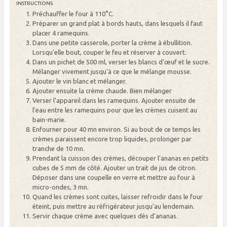
INSTRUCTIONS
Préchauffer le four à 110°C.
Préparer un grand plat à bords hauts, dans lesquels il faut
placer 4 ramequins.
Dans une petite casserole, porter la crème à ébullition.
Lorsqu'elle bout, couper le feu et réserver à couvert.
Dans un pichet de 500 ml, verser les blancs d’œuf et le sucre.
Mélanger vivement jusqu'à ce que le mélange mousse.
Ajouter le vin blanc et mélanger.
Ajouter ensuite la crème chaude. Bien mélanger
Verser l'appareil dans les ramequins. Ajouter ensuite de
l'eau entre les ramequins pour que les crèmes cuisent au
bain-marie.
Enfourner pour 40 mn environ. Si au bout de ce temps les
crèmes paraissent encore trop liquides, prolonger par
tranche de 10 mn.
Prendant la cuisson des crèmes, découper l'ananas en petits
cubes de 5 mm de côté. Ajouter un trait de jus de citron.
Déposer dans une coupelle en verre et mettre au four à
micro-ondes, 3 mn.
Quand les crèmes sont cuites, laisser refroidir dans le four
éteint, puis mettre au réfrigérateur jusqu'au lendemain.
Servir chaque crème avec quelques dés d'ananas.