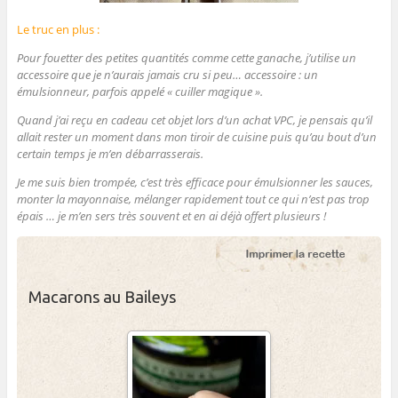
Le truc en plus :
Pour fouetter des petites quantités comme cette ganache, j’utilise un
accessoire que je n’aurais jamais cru si peu… accessoire : un
émulsionneur, parfois appelé « cuiller magique ».
Quand j’ai reçu en cadeau cet objet lors d’un achat VPC, je pensais qu’il
allait rester un moment dans mon tiroir de cuisine puis qu’au bout d’un
certain temps je m’en débarrasserais.
Je me suis bien trompée, c’est très efficace pour émulsionner les sauces,
monter la mayonnaise, mélanger rapidement tout ce qui n’est pas trop
épais … je m’en sers très souvent et en ai déjà offert plusieurs !
Macarons au Baileys