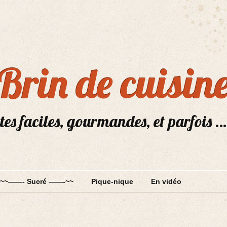
Brin de cuisin
tes faciles, gourmandes, et parfois …
~~——- Sucré ——-~~
Pique-nique
En vidéo