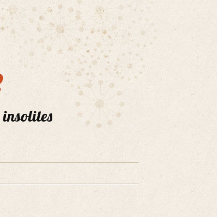
e
 insolites