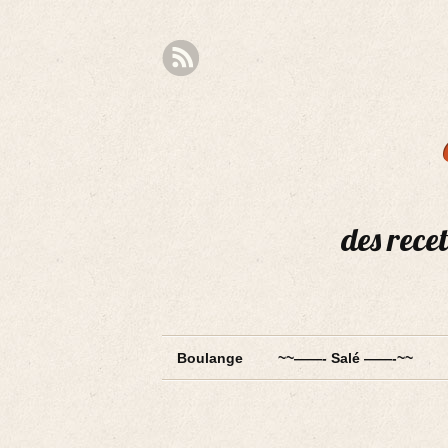
des recet
Boulange
~~——- Salé ——-~~