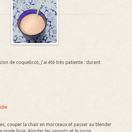
sion de coquelicot, j'ai été très patiente : durant
idie
s, couper la chair en morceaux et passer au blender
 purée lisse. Ajouter les yaourts et le sucre