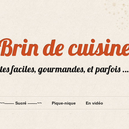
Brin de cuisin
tes faciles, gourmandes, et parfois …
~~——- Sucré ——-~~
Pique-nique
En vidéo