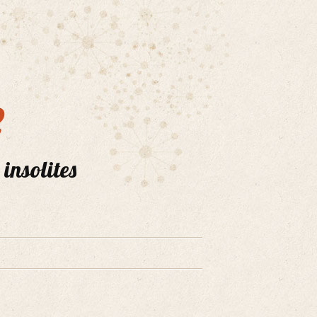
e
 insolites