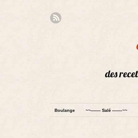
des recet
Boulange
~~——- Salé ——-~~