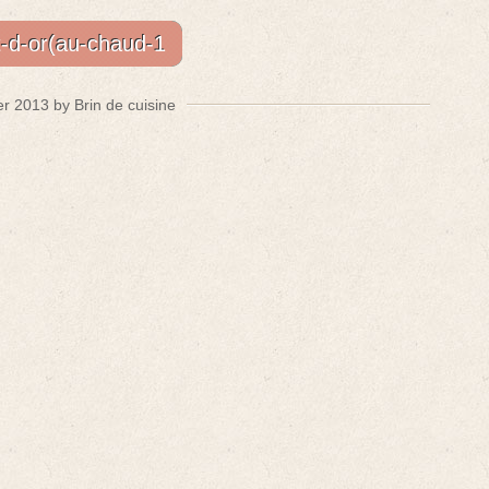
-d-or(au-chaud-1
er 2013 by Brin de cuisine