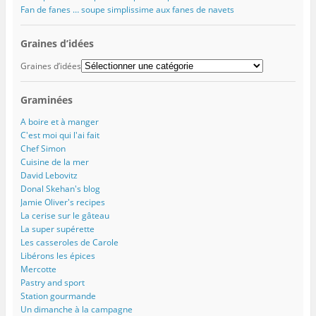
f
e
e
e
l
Fan de fanes … soupe simplissime aux fanes de navets
e
n
n
f
l
n
ê
ê
e
e
ê
t
t
n
f
t
r
r
ê
e
Graines d’idées
r
e
e
t
n
e
)
)
r
ê
Graines d’idées
)
e
t
)
r
e
)
Graminées
A boire et à manger
C'est moi qui l'ai fait
Chef Simon
Cuisine de la mer
David Lebovitz
Donal Skehan's blog
Jamie Oliver's recipes
La cerise sur le gâteau
La super supérette
Les casseroles de Carole
Libérons les épices
Mercotte
Pastry and sport
Station gourmande
Un dimanche à la campagne