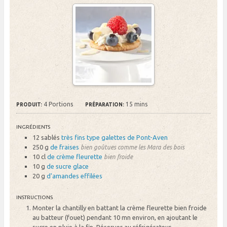
4 Portions
15 mins
PRODUIT:
PRÉPARATION:
INGRÉDIENTS
12 sablés
très fins type galettes de Pont-Aven
250 g
de fraises
bien goûtues comme les Mara des bois
10 cl
de crème fleurette
bien froide
10 g
de sucre glace
20 g
d'amandes effilées
INSTRUCTIONS
Monter la chantilly en battant la crème fleurette bien froide
au batteur (fouet) pendant 10 mn environ, en ajoutant le
sucre en pluie à la fin. Réserver au réfrigérateur.