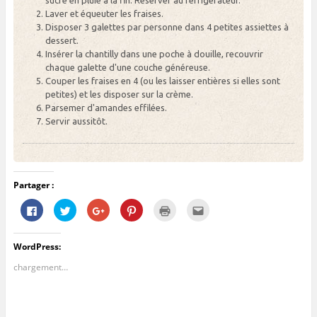
Laver et équeuter les fraises.
Disposer 3 galettes par personne dans 4 petites assiettes à
dessert.
Insérer la chantilly dans une poche à douille, recouvrir
chaque galette d'une couche généreuse.
Couper les fraises en 4 (ou les laisser entières si elles sont
petites) et les disposer sur la crème.
Parsemer d'amandes effilées.
Servir aussitôt.
Partager :
C
C
C
C
C
C
l
l
l
l
l
l
i
i
i
i
i
i
q
q
q
q
q
q
u
u
u
u
u
u
WordPress:
e
e
e
e
e
e
z
z
z
z
r
z
p
p
p
p
p
p
chargement…
o
o
o
o
o
o
u
u
u
u
u
u
r
r
r
r
r
r
p
p
p
p
i
e
a
a
a
a
m
n