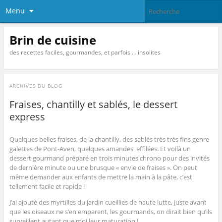
Menu
Brin de cuisine
des recettes faciles, gourmandes, et parfois … insolites
ARCHIVES DU BLOG
Fraises, chantilly et sablés, le dessert
express
Quelques belles fraises, de la chantilly, des sablés très très fins genre
galettes de Pont-Aven, quelques amandes effilées. Et voilà un
dessert gourmand préparé en trois minutes chrono pour des invités
de dernière minute ou une brusque « envie de fraises ». On peut
même demander aux enfants de mettre la main à la pâte, c’est
tellement facile et rapide !
J’ai ajouté des myrtilles du jardin cueillies de haute lutte, juste avant
que les oiseaux ne s’en emparent, les gourmands, on dirait bien qu’ils
surveillent autant que moi leur maturation !